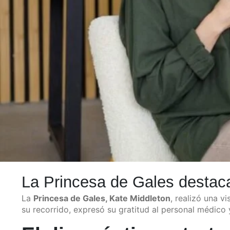
La Princesa de Gales destaca 
La
Princesa de Gales, Kate Middleton
, realizó una vi
su recorrido, expresó su gratitud al personal médico 