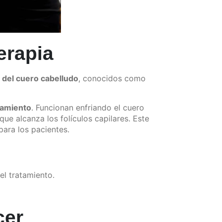
erapia
 del cuero cabelludo
, conocidos como
atamiento
. Funcionan enfriando el cuero
ue alcanza los folículos capilares. Este
ara los pacientes.
el tratamiento.
cer