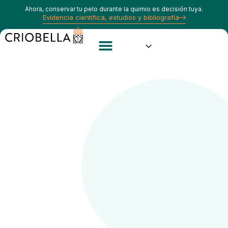
Ahora, conservar tu pelo durante la quimio es decisión tuya.
Evidencia científica, estudios y bibliografía
Estudios e Información
Calculadora Capilar
Opiniones Reales de Pacientes
Sobre Nosotros