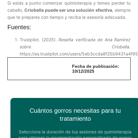
Si estás a punto comenzar quimioterapia y temes perder tu
cabello,
Criobella puede ser una solución efectiva
, siempre
que te prepares con tiempo y reciba la asesoría adecuada.
Fuentes:
Trustpilot. (2025).
Reseña verificada de Ana Ramírez
sobre Criobella
.
https://es.trustpilot.com/users/5eb3ccda8f25b9431a4f9
Fecha de publicación:
10/12/2025
Cuántos gorros necesitas para tu
tratamiento
Selecciona la duración de tus sesiones de quimioterapia
para obtener la recomendación personalizada de gorros